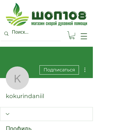
Другие действия
Подписаться
kokurindaniil
kokurindaniil
Профиль