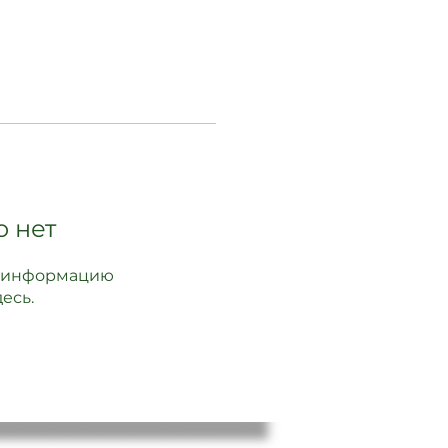
о нет
ит информацию
есь.