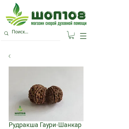
Рудракша Гаури-Шанкар