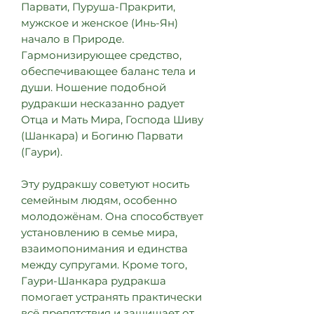
Парвати, Пуруша-Пракрити,
мужское и женское (Инь-Ян)
начало в Природе.
Гармонизирующее средство,
обеспечивающее баланс тела и
души. Ношение подобной
рудракши несказанно радует
Отца и Мать Мира, Господа Шиву
(Шанкара) и Богиню Парвати
(Гаури).
Эту рудракшу советуют носить
семейным людям, особенно
молодожёнам. Она способствует
установлению в семье мира,
взаимопонимания и единства
между супругами. Кроме того,
Гаури-Шанкара рудракша
помогает устранять практически
всё препятствия и защищает от