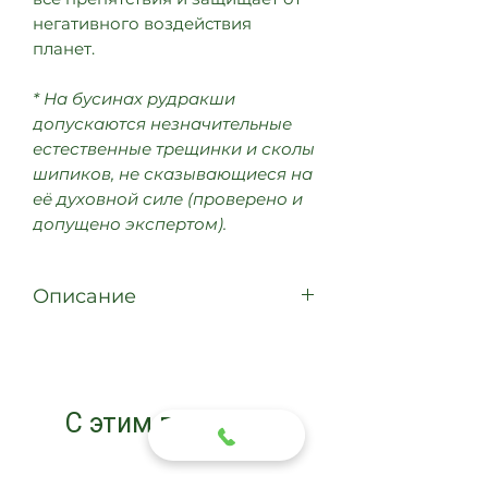
негативного воздействия
планет.
* На бусинах рудракши
допускаются незначительные
естественные трещинки и сколы
шипиков, не сказывающиеся на
её духовной силе (проверено и
допущено экспертом).
Описание
Две сросшиеся
бусины рудракши
Размер: 29 х 18 мм
Цвет: светло-коричневый
С этим покупают
Страна происхождения: Непал