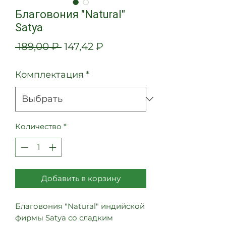
Благовония "Natural"
Satya
Обычная
Спеццена
 189,00 ₽ 
147,42 ₽
цена
Комплектация
*
Количество
*
Добавить в корзину
Благовония "Natural" индийской
фирмы Satya со сладким