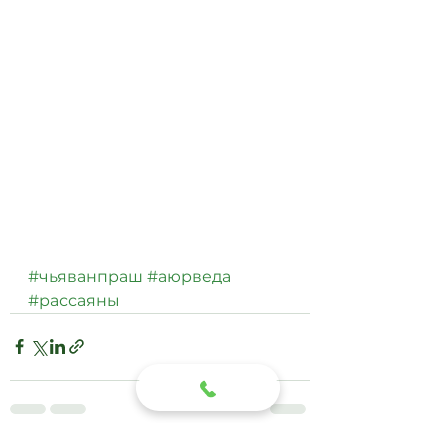
#чьяванпраш
#аюрведа
#рассаяны